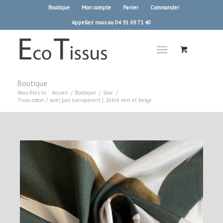
Boutique
Mon compte
Panier
Commander
Appellez nous au 04 91 69 71 40
Boutique
Vous êtes ici :
Accueil
/
Boutique
/
Soie
/
Tissu coton / soie( pas transparent ). Zébré vert et beige