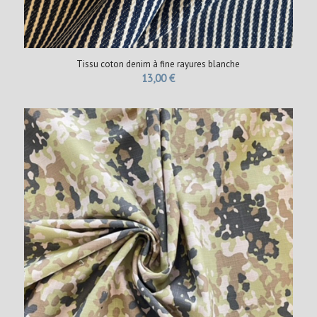
Tissu coton denim à fine rayures blanche
13,00
€