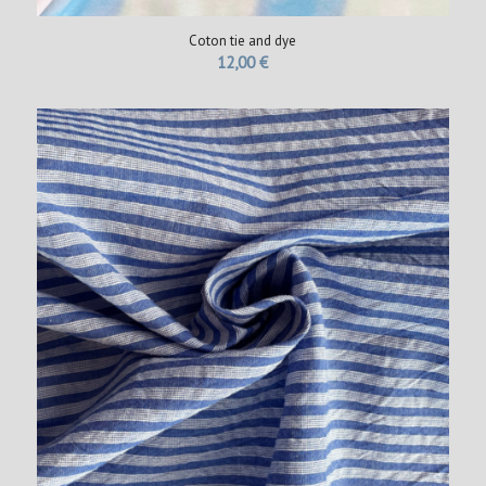
Coton tie and dye
12,00
€