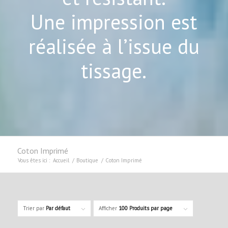
Une impression est
réalisée à l’issue du
tissage.
Coton Imprimé
Vous êtes ici :
Accueil
/
Boutique
/
Coton Imprimé
Trier par
Par défaut
Afficher
100 Produits par page