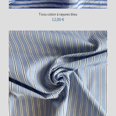
Tissu coton à rayures bleu
12,00
€