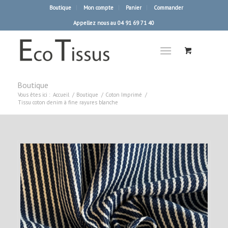
Boutique
Mon compte
Panier
Commander
Appellez nous au 04 91 69 71 40
Boutique
Vous êtes ici :
Accueil
/
Boutique
/
Coton Imprimé
/
Tissu coton denim à fine rayures blanche