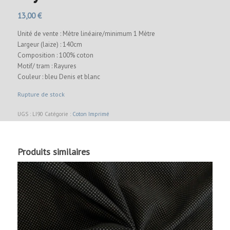
13,00
€
Unité de vente : Mètre linéaire/minimum 1 Mètre
Largeur (laize) : 140cm
Composition : 100% coton
Motif/ tram : Rayures
Couleur : bleu Denis et blanc
Rupture de stock
UGS :
LI90
Catégorie :
Coton Imprimé
Produits similaires