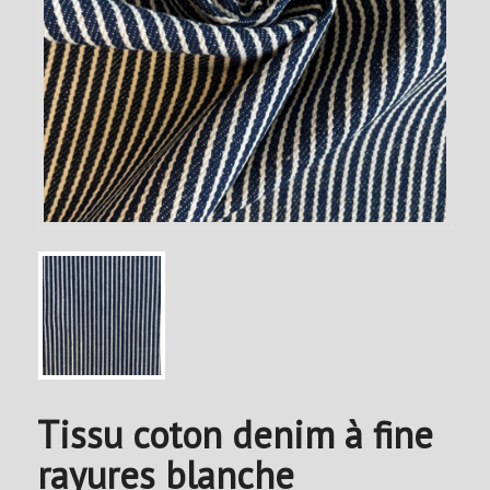
Tissu coton denim à fine
rayures blanche