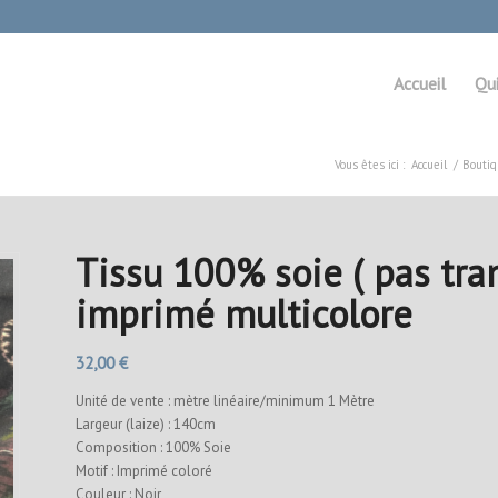
Accueil
Qu
Vous êtes ici :
Accueil
/
Bouti
Tissu 100% soie ( pas tra
imprimé multicolore
32,00
€
Unité de vente : mètre linéaire/minimum 1 Mètre
Largeur (laize) : 140cm
Composition : 100% Soie
Motif : Imprimé coloré
Couleur : Noir