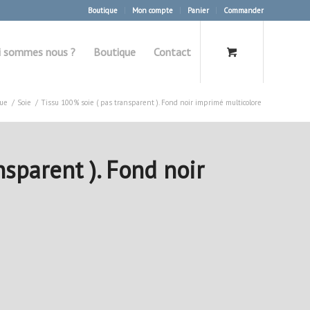
Boutique
Mon compte
Panier
Commander
i sommes nous ?
Boutique
Contact
que
/
Soie
/
Tissu 100% soie ( pas transparent ). Fond noir imprimé multicolore
nsparent ). Fond noir