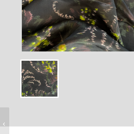
Popeline de coton bleu
à rayures verticales
blanche et rose pâle.