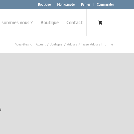
Boutique
Mon compte
Panier
Commander
i sommes nous ?
Boutique
Contact
Vous êtes ici :
Accueil
/
Boutique
/
Velours
/
Tissu Velours Imprimé
é