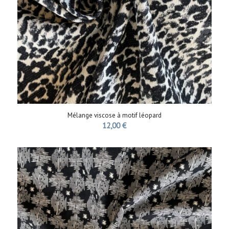
Mélange viscose à motif léopard
12,00
€