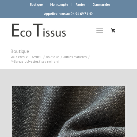
Boutique
Mon compte
Panier
Commander
Appellez nous au 04 91 69 71 40
Boutique
Vous êtes ici :
Accueil
/
Boutique
/
Autres Matières
/
Mélange polyester, tissu noir uni