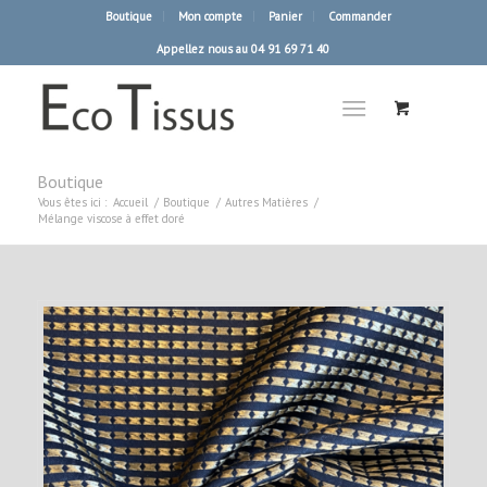
Boutique
Mon compte
Panier
Commander
Appellez nous au 04 91 69 71 40
Boutique
Vous êtes ici :
Accueil
/
Boutique
/
Autres Matières
/
Mélange viscose à effet doré