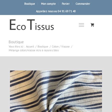
Boutique
Mon compte
Panier
Commander
Appellez nous au 04 91 69 71 40
Boutique
Vous êtes ici :
Accueil
/
Boutique
/
Coton / Viscose
/
Mélange coton/viscose écru à rayures bleu