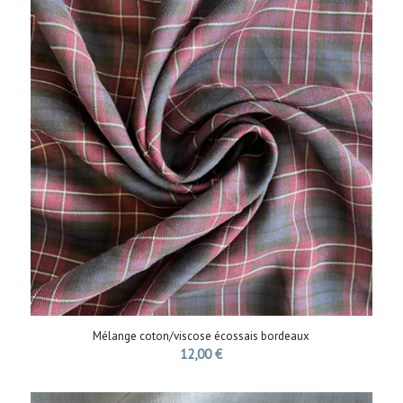
Mélange coton/viscose écossais bordeaux
12,00
€