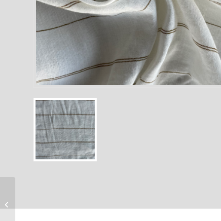
Mélange coton/viscose
à rayures