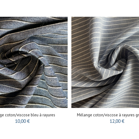
e coton/viscose bleu à rayures
Mélange coton/viscose à rayures gr
10,00
€
12,00
€