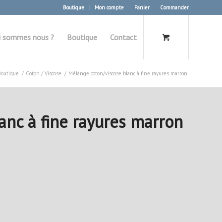
Boutique
Mon compte
Panier
Commander
i sommes nous ?
Boutique
Contact
Boutique
/
Coton / Viscose
/
Mélange coton/viscose blanc à fine rayures marron
anc à fine rayures marron