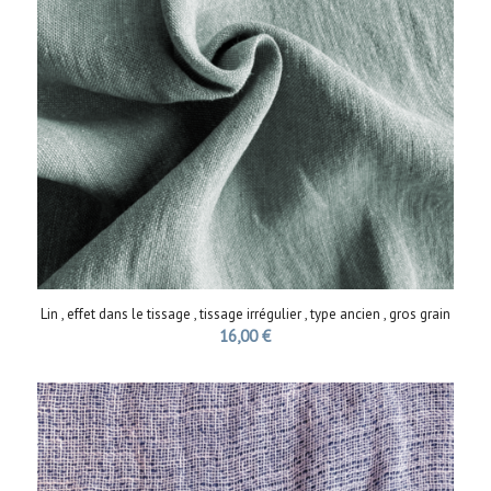
Lin , effet dans le tissage , tissage irrégulier , type ancien , gros grain
16,00
€