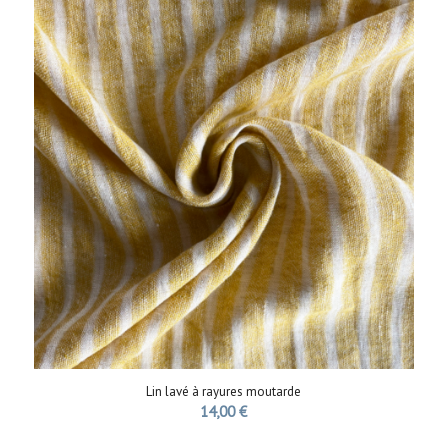
Lin lavé à rayures moutarde
14,00
€