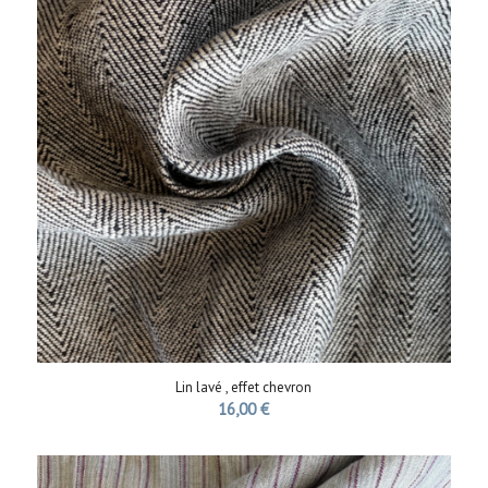
Lin lavé , effet chevron
16,00
€