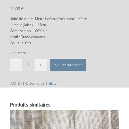
14,00
€
Unité de vente : Mètre linéaire/minimum 1 Mètre
Largeur (laize) : 145cm
Composition : 100% Lin
Motif : Grand carreaux
Couleur : Gris
2 en stock
Ajouter au panier
UGS :
LI41
Catégorie :
Lin à effets
Produits similaires