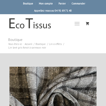
Boutique
Mon compte
Panier
Commander
Appellez nous au 04 91 69 71 40
Boutique
Vous êtes ici :
Accueil
/
Boutique
/
Lin à effets
/
Lin lavé gris foncé à carreaux noir