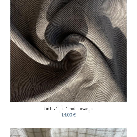
Lin lavé gris à motif losange
14,00
€