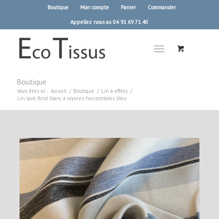
Boutique
Mon compte
Panier
Commander
Appellez nous au 04 91 69 71 40
Boutique
Vous êtes ici :
Accueil
/
Boutique
/
Lin à effets
/
Lin lavé, fond blanc à rayures horizontales bleu