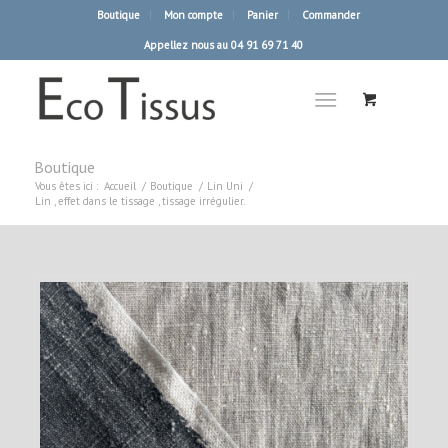
Boutique
Mon compte
Panier
Commander
Appellez nous au 04 91 69 71 40
Boutique
Vous êtes ici :
Accueil
/
Boutique
/
Lin Uni
/
Lin , effet dans le tissage , tissage irrégulier.