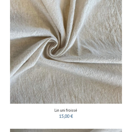
Lin uni froissé
15,00
€