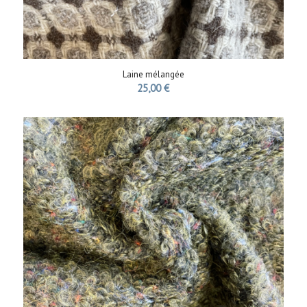
Laine mélangée
25,00
€