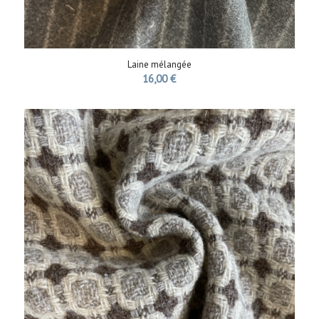
Laine mélangée
16,00
€