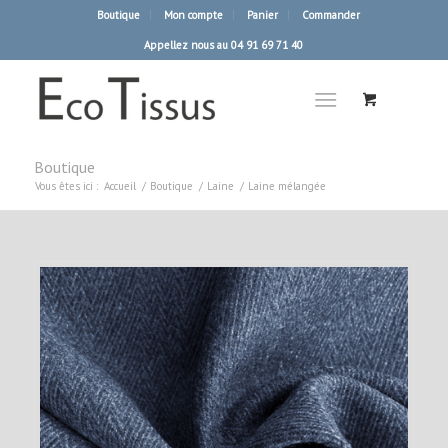
Boutique
Mon compte
Panier
Commander
Appellez nous au 04 91 69 71 40
Boutique
Vous êtes ici :
Accueil
/
Boutique
/
Laine
/
Laine mélangée