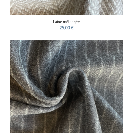
Laine mélangée
25,00
€