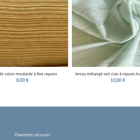
de coton moutarde à fine rayures
Jersey mélangé vert clair à rayures t
8,00
€
10,00
€
Paiements sécurisés