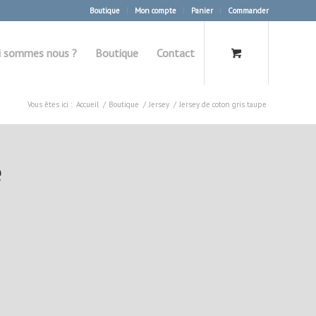
Boutique
Mon compte
Panier
Commander
i sommes nous ?
Boutique
Contact
Vous êtes ici :
Accueil
/
Boutique
/
Jersey
/
Jersey de coton gris taupe
e